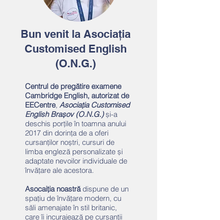
Bun venit la Asociația
Customised English
(O.N.G.)
Centrul de pregătire examene
Cambridge English, autorizat de
EECentre
,
Asociația C
ustomised
English Brașov
(O.N.G.)
și-a
deschis porțile în toamna anului
2017 din dorința de a oferi
cursanților noștri, cursuri de
limba engleză personalizate și
adaptate nevoilor individuale de
învățare ale acestora.
Asocaiția noastră
dispune de un
spațiu de învățare modern, cu
săli amenajate în stil britanic,
care îi incurajează pe cursanții