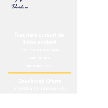
Davidescu
Înscriere cursuri de
limba engleză
prof. drd. Raluca Ioana
DAVIDESCU
tel.
0742139770
Descărcați Oferta
noastră de cursuri de
aici
Download